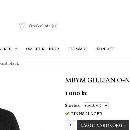
Önskelista
(0)
ÄRKEN
OM BUTIK LINNEA
BLOMMOR
KONTAKT
nit black
MBYM GILLIAN O-N
1 000 kr
Storlek
FINNS I LAGER
LÄGG I VARUKORG »