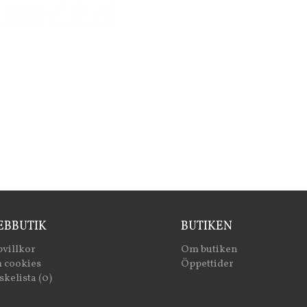
BBUTIK
BUTIKEN
villkor
Om butiken
 cookies
Öppettider
kelista (0)