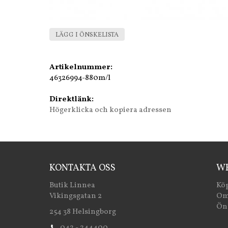
LÄGG I ÖNSKELISTA
Artikelnummer:
46326994-880m/l
Direktlänk:
Högerklicka och kopiera adressen
KONTAKTA OSS
WE
Butik Linnea
Köp
Vikingsgatan 2
Om
Öns
254 38 Helsingborg
042 - 244400