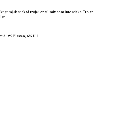
tigt mjuk stickad tröja i en ullmix som inte sticks. Tröjan
lar.
mid, 7% Elastan, 6% Ull