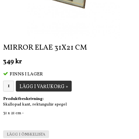
MIRROR ELAE 31X21 CM
349 kr
FINNS I LAGER
LÄGG I VARUKORG »
Produktbeskrivning:
Skallopad kant, rektangulär spegel
31 x 21 cm -
LÄGG I ÖNSKELISTA