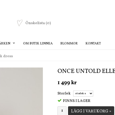
Önskelista
(0)
ÄRKEN
OM BUTIK LINNEA
BLOMMOR
KONTAKT
ck dress
ONCE UNTOLD ELLE
1 499 kr
Storlek
FINNS I LAGER
LÄGG I VARUKORG »