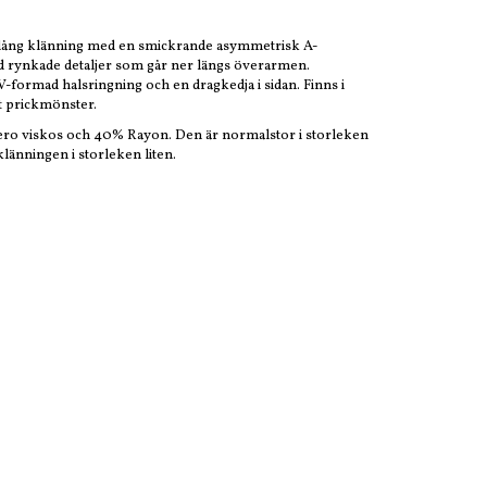
lång klänning med en smickrande asymmetrisk A-
ed rynkade detaljer som går ner längs överarmen.
-formad halsringning och en dragkedja i sidan. Finns i
lt prickmönster.
ero viskos och 40% Rayon. Den är normalstor i storleken
länningen i storleken liten.