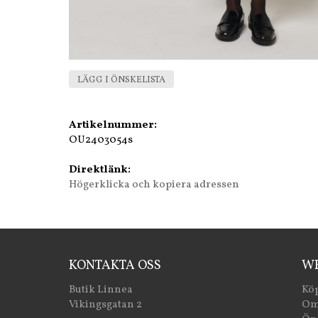
LÄGG I ÖNSKELISTA
Artikelnummer:
OU2403054s
Direktlänk:
Högerklicka och kopiera adressen
KONTAKTA OSS
WE
Butik Linnea
Köp
Vikingsgatan 2
Om