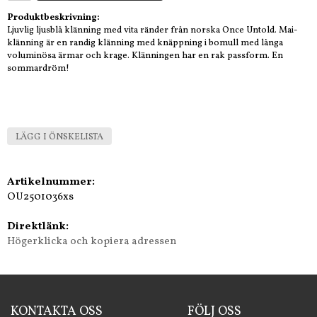
Produktbeskrivning:
Ljuvlig ljusblå klänning med vita ränder från norska Once Untold. Mai-
klänning är en randig klänning med knäppning i bomull med långa
voluminösa ärmar och krage. Klänningen har en rak passform. En
sommardröm!
LÄGG I ÖNSKELISTA
Artikelnummer:
OU2501036xs
Direktlänk:
Högerklicka och kopiera adressen
KONTAKTA OSS
FÖLJ OSS