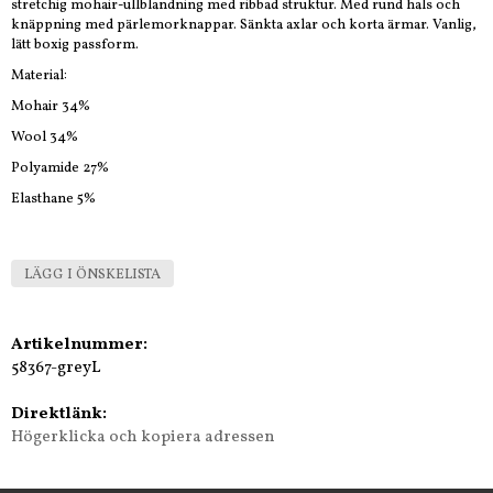
stretchig mohair-ullblandning med ribbad struktur. Med rund hals och
knäppning med pärlemorknappar. Sänkta axlar och korta ärmar. Vanlig,
lätt boxig passform.
Material:
Mohair 34%
Wool 34%
Polyamide 27%
Elasthane 5%
LÄGG I ÖNSKELISTA
Artikelnummer:
58367-greyL
Direktlänk:
Högerklicka och kopiera adressen