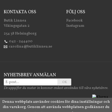
KONTAKTA OSS
FÖLJ OSS
Butik Linnea
Facebook
Vikingsgatan 2
Instagram
254 38 Helsingborg
042 - 244400
carolina@butiklinnea.se
NYHETSBREV ANMÄLAN
OK
De uppgifter du matar in kommer endast användas till våra nyhetsbrev.
Denna webbplats använder cookies för dina inställningar och
din varukorg. Genom att använda webbplatsen godkänner du
Drift & produktion:
Wikinggruppen