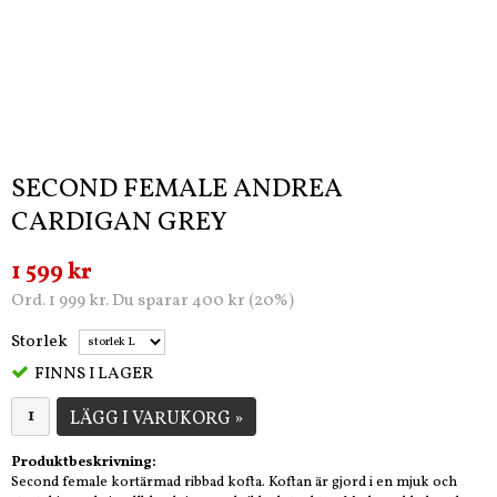
SECOND FEMALE ANDREA
CARDIGAN GREY
1 599 kr
Ord. 1 999 kr. Du sparar 400 kr (20%)
Storlek
FINNS I LAGER
LÄGG I VARUKORG »
Produktbeskrivning:
Second female kortärmad ribbad kofta. Koftan är gjord i en mjuk och