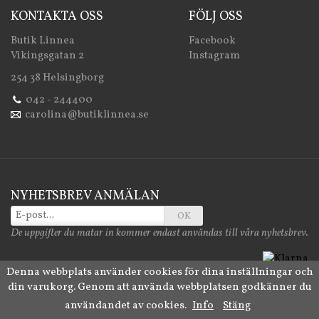
KONTAKTA OSS
FÖLJ OSS
Butik Linnea
Facebook
Vikingsgatan 2
Instagram
254 38 Helsingborg
042 - 244400
carolina@butiklinnea.se
NYHETSBREV ANMÄLAN
OK
De uppgifter du matar in kommer endast användas till våra nyhetsbrev.
Denna webbplats använder cookies för dina inställningar och
din varukorg. Genom att använda webbplatsen godkänner du
Drift & produktion:
Wikinggruppen
användandet av cookies.
Info
Stäng