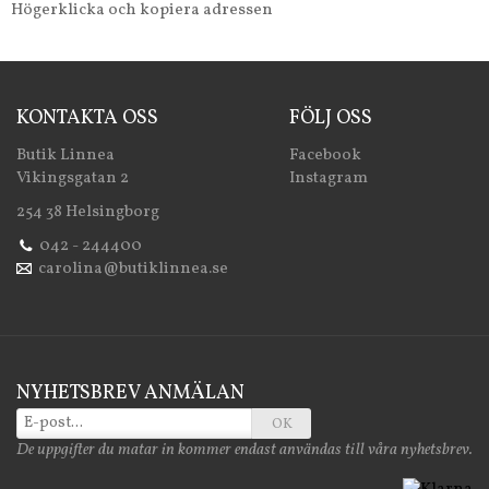
Högerklicka och kopiera adressen
KONTAKTA OSS
FÖLJ OSS
Butik Linnea
Facebook
Vikingsgatan 2
Instagram
254 38 Helsingborg
042 - 244400
carolina@butiklinnea.se
NYHETSBREV ANMÄLAN
OK
De uppgifter du matar in kommer endast användas till våra nyhetsbrev.