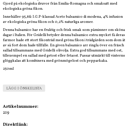
Gjord på ekologiska druvor från Emilia-Romagna och smaksatt med
ekologiska gröna fikon.
Innehåller 95,8& I.G.P-klassad Aceto balsamico di modena, 4% infusion
av ekologiska gröna fikon och 0,2% naturliga aromer.
Denna balsamico har en fruktig och frisk smak som påminner om sköna
dagar i Italien. För Gridelli betyder denna balsamico extra mycket få deras
farmor hade ett stort fikonträd med gröna fikon i trädgården som dom åt
av så fort dom hade tillfälle. En given balsamico arr ringla över en fräsch
sallad tillsammans med Gridelli olivolja. Extra god tillsammans med ost,
tillexempel en sallad med getost eller fetaost. Passar utmärkt till vinterns
glöggkalas att kombinera med grönmögelost och pepparkaka.
250ml
LÄGG I ÖNSKELISTA
Artikelnummer:
219
Direktlänk: