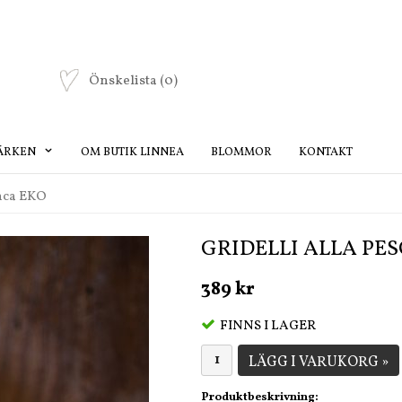
Önskelista
(0)
ÄRKEN
OM BUTIK LINNEA
BLOMMOR
KONTAKT
anca EKO
GRIDELLI ALLA PE
389 kr
FINNS I LAGER
LÄGG I VARUKORG »
Produktbeskrivning: