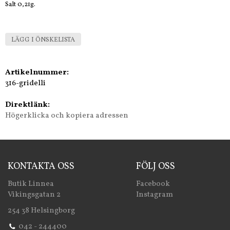
Salt 0,21g.
LÄGG I ÖNSKELISTA
Artikelnummer:
316-gridelli
Direktlänk:
Högerklicka och kopiera adressen
KONTAKTA OSS
FÖLJ OSS
Butik Linnea
Facebook
Vikingsgatan 2
Instagram
254 38 Helsingborg
042 - 244400