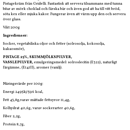
Pistagekräm från Gridelli. Fantastisk att servera tilsammans med tunna
bitar av mörk choklad och färska bär och även god att ha till vitt bröd,
söta kex eller mjuka kakor. Fungerar även att värm upp den och servera
över glass.
Vikt:200g
Ingredienser:
Socker, vegetabiliska oljor och fetter (solrosolja, kokosolja,
kakaosmör),
PISTAGE 25%, SKUMMJÖLKSPULVER,
VASSLEPULVER,
emulgeringsmedel: solroslecitin (E322), naturligt
färgämne, (E141II), aromer (vanilj).
Näringsvärde per 100g:
Energi 2495kj/596 kcal,
Fett 43,8g,varav mättade fettsyror 11,4g,
Kolhydrat 40,6g, varav sockerarter 40,6g,
Fiber 2,2g,
Protein 8,7g,