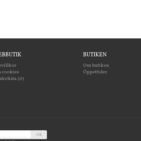
BBUTIK
BUTIKEN
villkor
Om butiken
 cookies
Öppettider
kelista (0)
OK