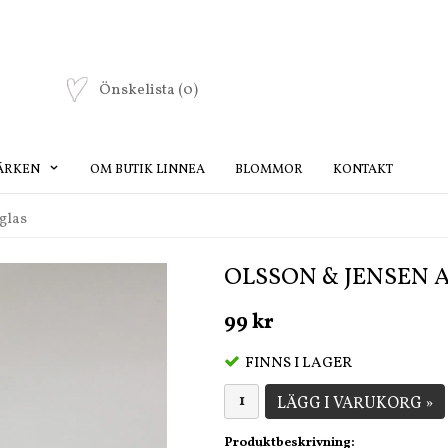
Önskelista
(0)
ÄRKEN
OM BUTIK LINNEA
BLOMMOR
KONTAKT
glas
OLSSON & JENSEN 
99 kr
FINNS I LAGER
LÄGG I VARUKORG »
Produktbeskrivning: