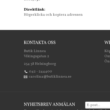
Direktlänk:
Högerklicka och kopiera adressen
KONTAKTA OSS
WE
Butik Linnea
Köp
Vikingsgatan 2
Om
Öns
254 38 Helsingborg
042 - 244400
carolina@butiklinnea.se
NYHETSBREV ANMÄLAN