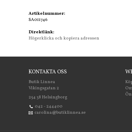
Artikelnummer:
SA011746
Direktlänk:
Högerklicka och kopiera adressen
KONTAKTA OSS
WE
Butik Linnea
Köp
Vikingsgatan 2
Om
Öns
254 38 Helsingborg
042 - 244400
carolina@butiklinnea.se