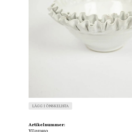
LÄGG I ÖNSKELISTA
Artikelnummer:
YU011910