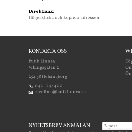
Direktlänk:
Högerklicka och kopiera adressen
KONTAKTA OSS
WE
Butik Linnea
Köp
Vikingsgatan 2
Om
Öns
254 38 Helsingborg
042 - 244400
carolina@butiklinnea.se
NYHETSBREV ANMÄLAN