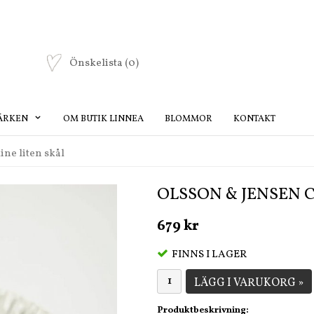
Önskelista
(0)
ÄRKEN
OM BUTIK LINNEA
BLOMMOR
KONTAKT
ne liten skål
OLSSON & JENSEN 
679 kr
FINNS I LAGER
LÄGG I VARUKORG »
Produktbeskrivning: