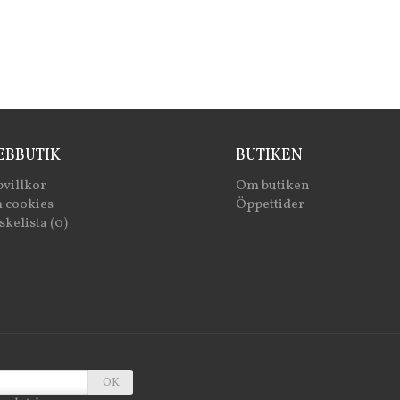
BBUTIK
BUTIKEN
villkor
Om butiken
 cookies
Öppettider
kelista (0)
OK