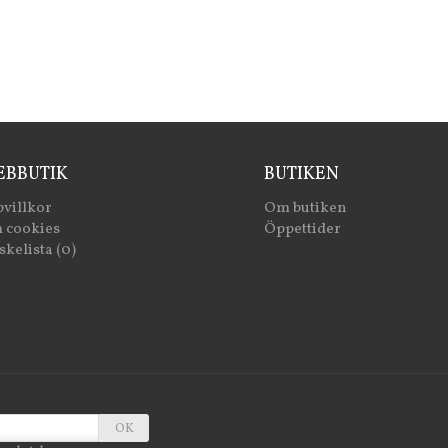
BBUTIK
BUTIKEN
villkor
Om butiken
 cookies
Öppettider
kelista (0)
OK