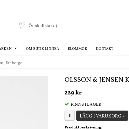
Önskelista
(0)
ÄRKEN
OM BUTIK LINNEA
BLOMMOR
KONTAKT
, fat beige
OLSSON & JENSEN K
229 kr
FINNS I LAGER
LÄGG I VARUKORG »
Produktbeskrivning: