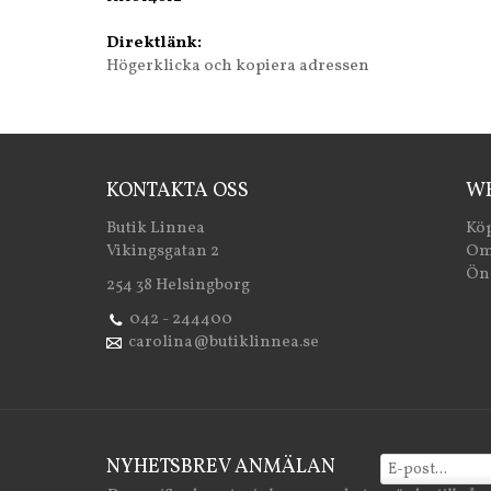
Direktlänk:
Högerklicka och kopiera adressen
KONTAKTA OSS
WE
Butik Linnea
Köp
Vikingsgatan 2
Om
Öns
254 38 Helsingborg
042 - 244400
carolina@butiklinnea.se
NYHETSBREV ANMÄLAN