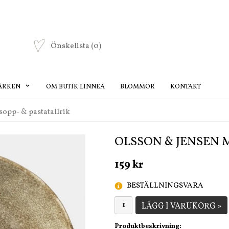
Önskelista
(0)
ÄRKEN
OM BUTIK LINNEA
BLOMMOR
KONTAKT
opp- & pastatallrik
OLSSON & JENSEN M
159 kr
BESTÄLLNINGSVARA
LÄGG I VARUKORG »
Produktbeskrivning: