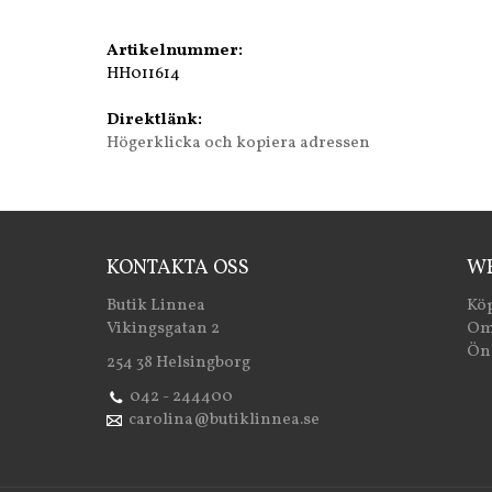
Artikelnummer:
HH011614
Direktlänk:
Högerklicka och kopiera adressen
KONTAKTA OSS
WE
Butik Linnea
Köp
Vikingsgatan 2
Om
Öns
254 38 Helsingborg
042 - 244400
carolina@butiklinnea.se