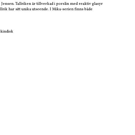
Jensen. Tallriken är tillverkad i porslin med reaktiv glasyr
llrik har sitt unika utseende. I Mika-serien finns både
skindisk