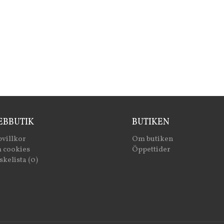
BBUTIK
BUTIKEN
villkor
Om butiken
 cookies
Öppettider
kelista (0)