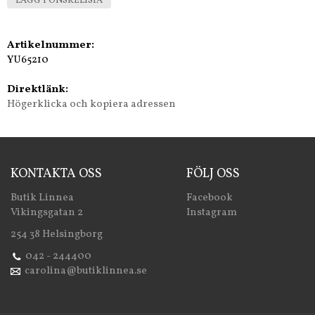
LÄGG I ÖNSKELISTA
Artikelnummer:
YU65210
Direktlänk:
Högerklicka och kopiera adressen
KONTAKTA OSS
FÖLJ OSS
Butik Linnea
Facebook
Vikingsgatan 2
Instagram
254 38 Helsingborg
042 - 244400
carolina@butiklinnea.se