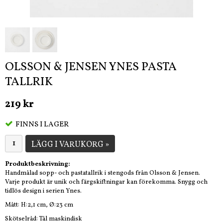
OLSSON & JENSEN YNES PASTA
TALLRIK
219 kr
FINNS I LAGER
LÄGG I VARUKORG »
Produktbeskrivning:
Handmålad sopp- och pastatallrik i stengods från Olsson & Jensen.
Varje produkt är unik och färgskiftningar kan förekomma. Snygg och
tidlös design i serien Ynes.
Mått: H:2,1 cm, Ø:23 cm
Skötselråd: Tål maskindisk