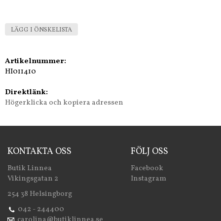
LÄGG I ÖNSKELISTA
Artikelnummer:
HI011410
Direktlänk:
Högerklicka och kopiera adressen
KONTAKTA OSS
FÖLJ OSS
Butik Linnea
Facebook
Vikingsgatan 2
Instagram
254 38 Helsingborg
042 - 244400
carolina@butiklinnea.se