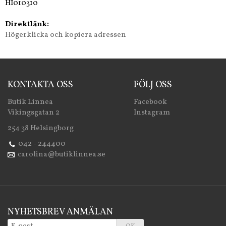
HI010310
Direktlänk:
Högerklicka och kopiera adressen
KONTAKTA OSS
FÖLJ OSS
Butik Linnea
Facebook
Vikingsgatan 2
Instagram
254 38 Helsingborg
042 - 244400
carolina@butiklinnea.se
NYHETSBREV ANMÄLAN