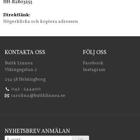
HH-R2803253
Direktlänk:
Högerklicka och kopiera adressen
KONTAKTA OSS
FÖLJ OSS
Butik Linnea
Facebook
Vikingsgatan 2
Instagram
254 38 Helsingborg
042 - 244400
carolina@butiklinnea.se
NYHETSBREV ANMÄLAN