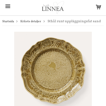
Sthål runt uppläggningsfat sand
Startsida
Kökets detaljer