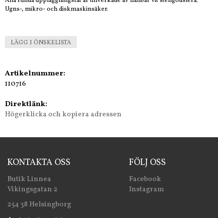
Alla runda uppläggningsfat är tillverkade av hållbar vit stengodslera.
Ugns-, mikro- och diskmaskinsäker.
LÄGG I ÖNSKELISTA
Artikelnummer:
110716
Direktlänk:
Högerklicka och kopiera adressen
KONTAKTA OSS
FÖLJ OSS
Butik Linnea
Facebook
Vikingsgatan 2
Instagram
254 38 Helsingborg