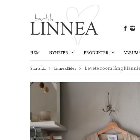
HEM
NYHETER
PRODUKTER
VARUM
Levete room lång klännin
Startsida
Linnekläder