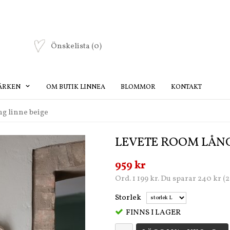
Önskelista
(0)
ÄRKEN
OM BUTIK LINNEA
BLOMMOR
KONTAKT
g linne beige
LEVETE ROOM LÅNG
959 kr
Ord. 1 199 kr. Du sparar 240 kr (
Storlek
FINNS I LAGER