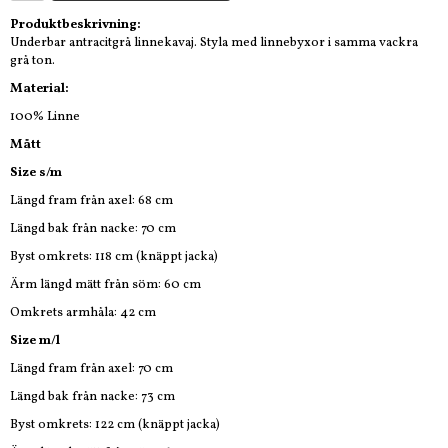
Produktbeskrivning:
Underbar antracitgrå linnekavaj. Styla med linnebyxor i samma vackra
grå ton.
Material:
100% Linne
Mått
Size s/m
Längd fram från axel: 68 cm
Längd bak från nacke: 70 cm
Byst omkrets: 118 cm (knäppt jacka)
Ärm längd mätt från söm: 60 cm
Omkrets armhåla: 42 cm
Size m/l
Längd fram från axel: 70 cm
Längd bak från nacke: 73 cm
Byst omkrets: 122 cm (knäppt jacka)