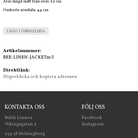
Ärm längd mätt från söm: 62 cm
Omkrets armhåla: 44 cm
LÄGG I ÖNSKELISTA
Artikelnummer:
BEE-LINEN-JACKETm/l
Direktlänk:
Högerklicka och kopiera adressen
KONTAKTA OSS
FÖLJ OSS
Butik Linnea
Facebook
Vikingsgatan 2
Instagram
254 38 Helsingborg