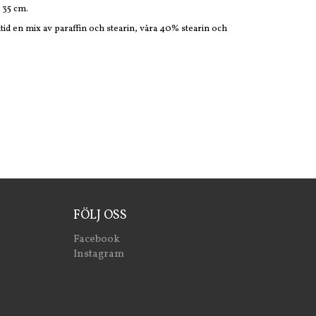
 35 cm.
ltid en mix av paraffin och stearin, våra 40% stearin och
FÖLJ OSS
Facebook
Instagram