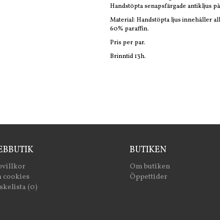
Handstöpta senapsfärgade antikljus på
Material: Handstöpta ljus innehåller al
60% paraffin.
Pris per par.
Brinntid 13h.
BBUTIK
BUTIKEN
villkor
Om butiken
 cookies
Öppettider
kelista (0)