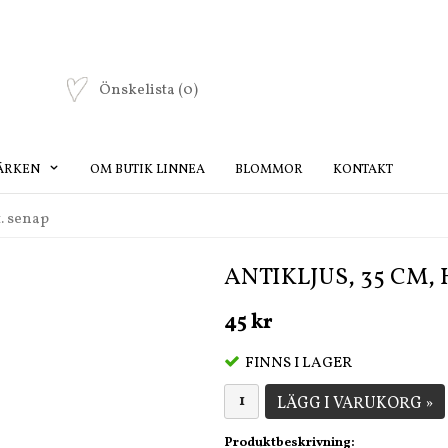
Önskelista
(0)
ÄRKEN
OM BUTIK LINNEA
BLOMMOR
KONTAKT
t. senap
ANTIKLJUS, 35 CM,
45 kr
FINNS I LAGER
LÄGG I VARUKORG »
Produktbeskrivning: