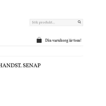
Din varukorg är tom!
 HANDST. SENAP