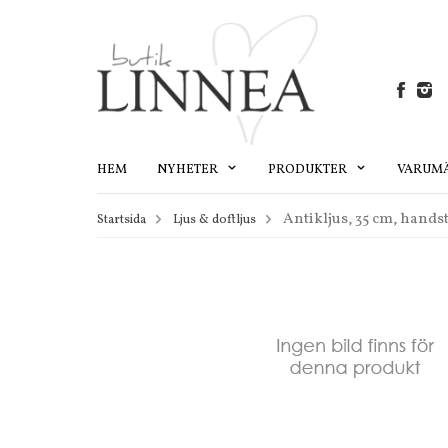
HEM
NYHETER
PRODUKTER
VARUM
Antikljus, 35 cm, hands
Startsida
Ljus & doftljus