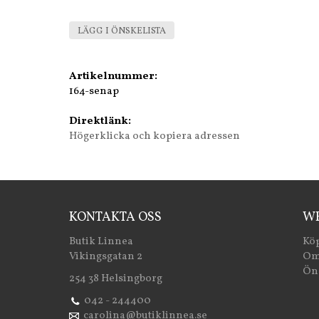
LÄGG I ÖNSKELISTA
Artikelnummer:
164-senap
Direktlänk:
Högerklicka och kopiera adressen
KONTAKTA OSS
WE
Butik Linnea
Köp
Vikingsgatan 2
Om
Öns
254 38 Helsingborg
042 - 244400
carolina@butiklinnea.se