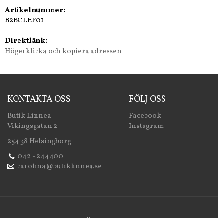
Artikelnummer:
B2BCLEF01
Direktlänk:
Högerklicka och kopiera adressen
KONTAKTA OSS
FÖLJ OSS
Butik Linnea
Facebook
Vikingsgatan 2
Instagram
254 38 Helsingborg
042 - 244400
carolina@butiklinnea.se