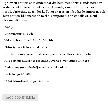
Upplev ett doftljus som omfamnar ditt hem med förfriskande noter av
verbena, vit heliotrope, vitt cederträ, musk, vanilj, blodapelsin och
neroli. Varje gång du tänder Le Foyer skapas en inbjudande atmosfär, och
detta doftljus blir snabbt en nyckelkomponent för att hålla en subtil
elegans i ditt hem.
• 200gr
• Brinntid upp till 60h
• Veke av bomull och lin, fri från bly
• Naturligt vax från svensk raps
• Innehåller inte paraffin, stearin, palm, soja eller andra tillsatser
• Alla doftljus tillverkas för hand i Sverige i vår Studio i Alnarp
• Endast veganska doftoljor och eteriska oljor
• Fri från djurförsök
• 100% klimatneutral produktion
LÄGG I ÖNSKELISTA