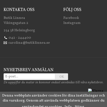
KONTAKTA OSS
FÖLJ OSS
Butik Linnea
Facebook
Vikingsgatan 2
Instagram
254 38 Helsingborg
042 - 244400
carolina@butiklinnea.se
NYHETSBREV ANMÄLAN
OK
De uppgifter du matar in kommer endast användas till våra nyhetsbrev.
Denna webbplats använder cookies för dina inställningar och
din varukorg. Genom att använda webbplatsen godkänner du
Drift & produktion:
Wikinggruppen
användandet av cookies.
Info
Stäng