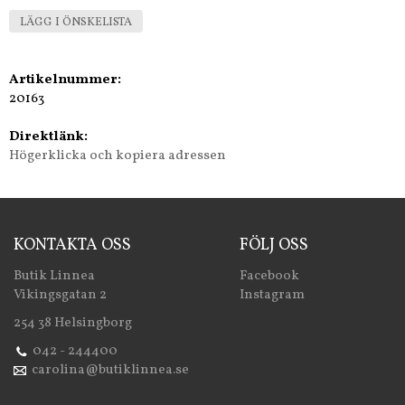
LÄGG I ÖNSKELISTA
Artikelnummer:
20163
Direktlänk:
Högerklicka och kopiera adressen
KONTAKTA OSS
FÖLJ OSS
Butik Linnea
Facebook
Vikingsgatan 2
Instagram
254 38 Helsingborg
042 - 244400
carolina@butiklinnea.se