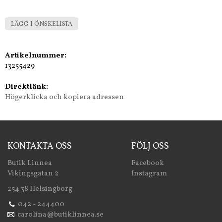
LÄGG I ÖNSKELISTA
Artikelnummer:
13255429
Direktlänk:
Högerklicka och kopiera adressen
KONTAKTA OSS
FÖLJ OSS
Butik Linnea
Facebook
Vikingsgatan 2
Instagram
254 38 Helsingborg
042 - 244400
carolina@butiklinnea.se