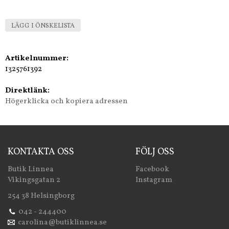
LÄGG I ÖNSKELISTA
Artikelnummer:
1325761392
Direktlänk:
Högerklicka och kopiera adressen
KONTAKTA OSS
FÖLJ OSS
Butik Linnea
Facebook
Vikingsgatan 2
Instagram
254 38 Helsingborg
042 - 244400
carolina@butiklinnea.se