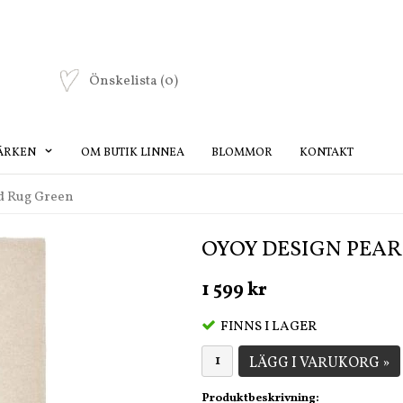
Önskelista
(0)
ÄRKEN
OM BUTIK LINNEA
BLOMMOR
KONTAKT
d Rug Green
OYOY DESIGN PEAR
1 599 kr
FINNS I LAGER
LÄGG I VARUKORG »
Produktbeskrivning: