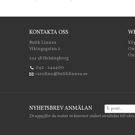
KONTAKTA OSS
WE
Butik Linnea
Köp
Vikingsgatan 2
Om
Öns
254 38 Helsingborg
042 - 244400
carolina@butiklinnea.se
NYHETSBREV ANMÄLAN
De uppgifter du matar in kommer endast användas till våra