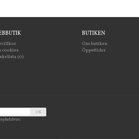
BBUTIK
BUTIKEN
villkor
Om butiken
 cookies
Öppettider
kelista (0)
OK
 nyhetsbrev.