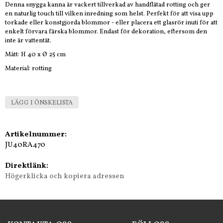
Denna snygga kanna är vackert tillverkad av handflätad rotting och ger
en naturlig touch till vilken inredning som helst. Perfekt för att visa upp
torkade eller konstgjorda blommor - eller placera ett glasrör inuti för att
enkelt förvara färska blommor. Endast för dekoration, eftersom den
inte är vattentät.
Mått: H 40 x Ø 25 cm
Material: rotting
LÄGG I ÖNSKELISTA
Artikelnummer:
JU40RA470
Direktlänk:
Högerklicka och kopiera adressen