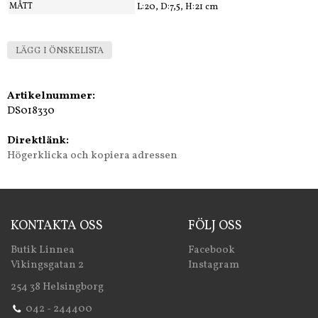
MÅTT
L:20, D:7,5, H:21 cm
LÄGG I ÖNSKELISTA
Artikelnummer:
DS018330
Direktlänk:
Högerklicka och kopiera adressen
KONTAKTA OSS
FÖLJ OSS
Butik Linnea
Facebook
Vikingsgatan 2
Instagram
254 38 Helsingborg
042 - 244400