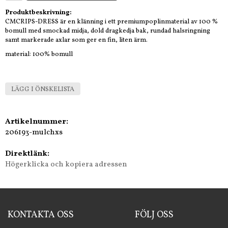
Produktbeskrivning:
CMCRIPS-DRESS är en klänning i ett premiumpoplinmaterial av 100 %
bomull med smockad midja, dold dragkedja bak, rundad halsringning
samt markerade axlar som ger en fin, liten ärm.
material: 100% bomull
LÄGG I ÖNSKELISTA
Artikelnummer:
206193-mulchxs
Direktlänk:
Högerklicka och kopiera adressen
KONTAKTA OSS
FÖLJ OSS