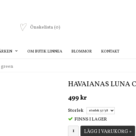
Önskelista
(0)
ÄRKEN
OM BUTIK LINNEA
BLOMMOR
KONTAKT
 green
HAVAIANAS LUNA 
499 kr
Storlek
FINNS I LAGER
LÄGG I VARUKORG »