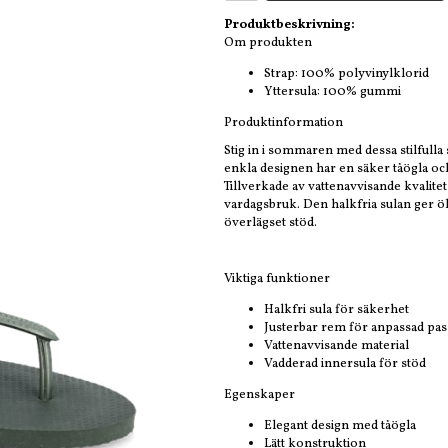
Produktbeskrivning:
Om produkten
Strap: 100% polyvinylklorid
Yttersula: 100% gummi
Produktinformation
Stig in i sommaren med dessa stilfull
enkla designen har en säker tåögla oc
Tillverkade av vattenavvisande kvalitet
vardagsbruk. Den halkfria sulan ger 
överlägset stöd.
Viktiga funktioner
Halkfri sula för säkerhet
Justerbar rem för anpassad pa
Vattenavvisande material
Vadderad innersula för stöd
Egenskaper
Elegant design med tåögla
Lätt konstruktion