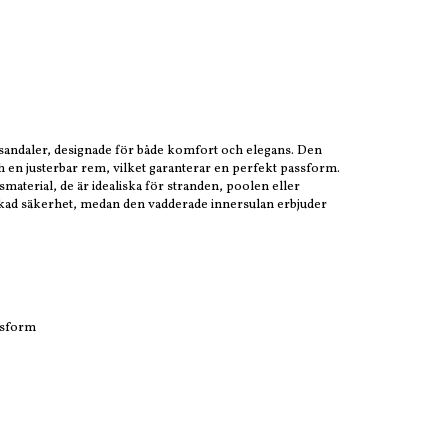
a sandaler, designade för både komfort och elegans. Den
h en justerbar rem, vilket garanterar en perfekt passform.
smaterial, de är idealiska för stranden, poolen eller
ökad säkerhet, medan den vadderade innersulan erbjuder
ssform