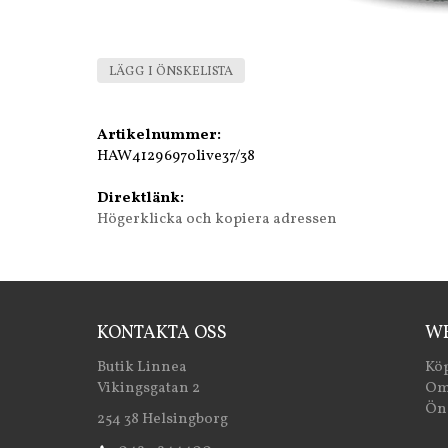
LÄGG I ÖNSKELISTA
Artikelnummer:
HAW4129697olive37/38
Direktlänk:
Högerklicka och kopiera adressen
KONTAKTA OSS
WE
Butik Linnea
Köp
Vikingsgatan 2
Om
Öns
254 38 Helsingborg