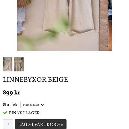
LINNEBYXOR BEIGE
899 kr
Storlek
FINNS I LAGER
LÄGG I VARUKORG »