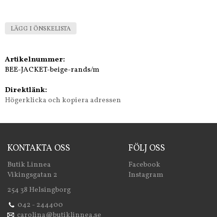
LÄGG I ÖNSKELISTA
Artikelnummer:
BEE-JACKET-beige-rands/m
Direktlänk:
Högerklicka och kopiera adressen
KONTAKTA OSS
FÖLJ OSS
Butik Linnea
Facebook
Vikingsgatan 2
Instagram
254 38 Helsingborg
042 - 244400
carolina@butiklinnea.se