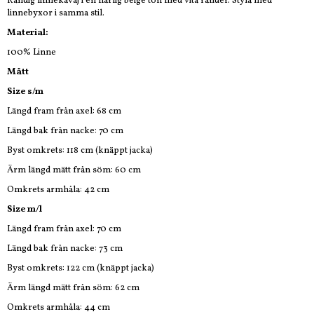
Randig linnekavaj i en härlig beige ton med vita ränder. Styla med
linnebyxor i samma stil.
Material:
100% Linne
Mått
Size s/m
Längd fram från axel: 68 cm
Längd bak från nacke: 70 cm
Byst omkrets: 118 cm (knäppt jacka)
Ärm längd mätt från söm: 60 cm
Omkrets armhåla: 42 cm
Size m/l
Längd fram från axel: 70 cm
Längd bak från nacke: 73 cm
Byst omkrets: 122 cm (knäppt jacka)
Ärm längd mätt från söm: 62 cm
Omkrets armhåla: 44 cm