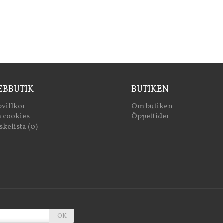
BBUTIK
BUTIKEN
villkor
Om butiken
 cookies
Öppettider
kelista (0)
OK