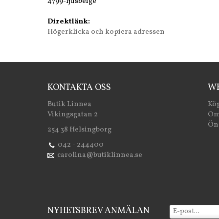
4799-ljusbeige
Direktlänk:
Högerklicka och kopiera adressen
KONTAKTA OSS
WE
Butik Linnea
Köp
Vikingsgatan 2
Om
Öns
254 38 Helsingborg
042 - 244400
carolina@butiklinnea.se
NYHETSBREV ANMÄLAN