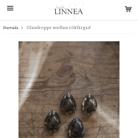
Glasdroppe mellan rökfärgad
Startsida