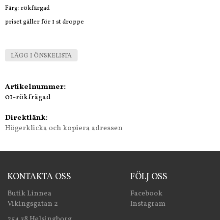
Färg: rökfärgad
priset gäller för 1 st droppe
LÄGG I ÖNSKELISTA
Artikelnummer:
01-rökfrägad
Direktlänk:
Högerklicka och kopiera adressen
KONTAKTA OSS
FÖLJ OSS
Butik Linnea
Facebook
Vikingsgatan 2
Instagram
254 38 Helsingborg