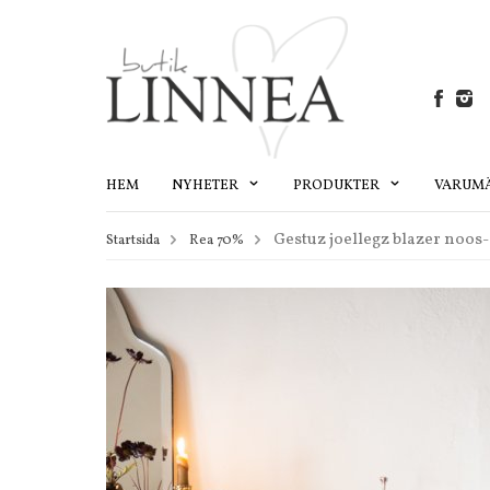
HEM
NYHETER
PRODUKTER
VARUM
Gestuz joellegz blazer noos-
Startsida
Rea 70%