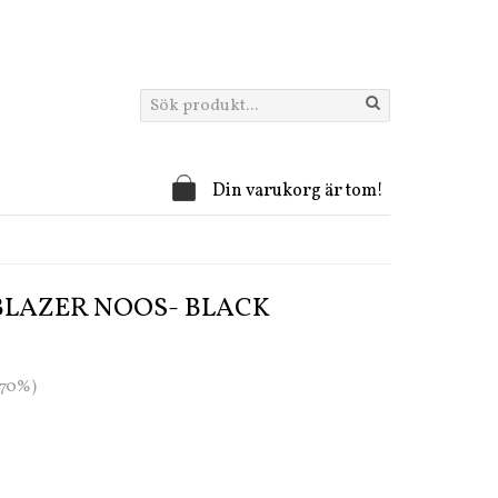
Din varukorg är tom!
BLAZER NOOS- BLACK
 (70%)