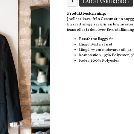
LÄGG I VARUKORG »
Produktbeskrivning:
Joellegz kavaj från Gestuz är en snygg
En svart snygg kavaj är en bra investe
jeans eller ta den över favoritklänning
Passform: Baggy fit
Längd: Mitt på låret
Längd: 77 cm motsvarar stl. 34
Kompostion : 97% Polyester, 3
Foder: 100% Polyester