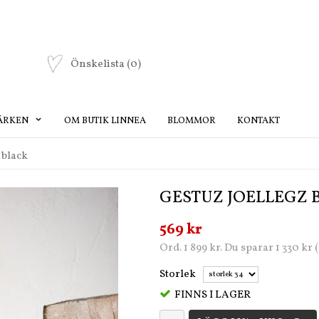
Önskelista
(0)
ÄRKEN
OM BUTIK LINNEA
BLOMMOR
KONTAKT
 black
GESTUZ JOELLEGZ 
569 kr
Ord. 1 899 kr. Du sparar 1 330 kr
Storlek
FINNS I LAGER