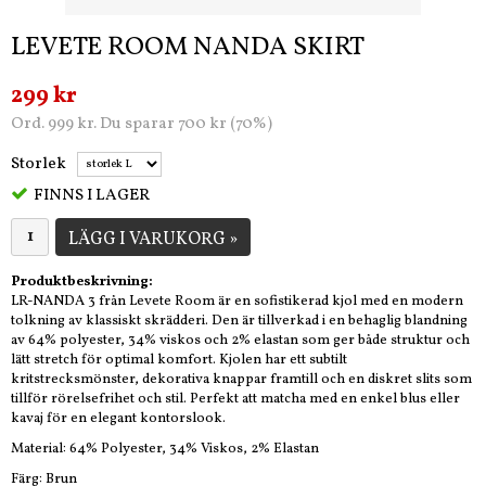
LEVETE ROOM NANDA SKIRT
299 kr
Ord. 999 kr. Du sparar 700 kr (70%)
Storlek
FINNS I LAGER
LÄGG I VARUKORG »
Produktbeskrivning:
LR-NANDA 3 från Levete Room är en sofistikerad kjol med en modern
tolkning av klassiskt skrädderi. Den är tillverkad i en behaglig blandning
av 64% polyester, 34% viskos och 2% elastan som ger både struktur och
lätt stretch för optimal komfort. Kjolen har ett subtilt
kritstrecksmönster, dekorativa knappar framtill och en diskret slits som
tillför rörelsefrihet och stil. Perfekt att matcha med en enkel blus eller
kavaj för en elegant kontorslook.
Material: 64% Polyester, 34% Viskos, 2% Elastan
Färg: Brun