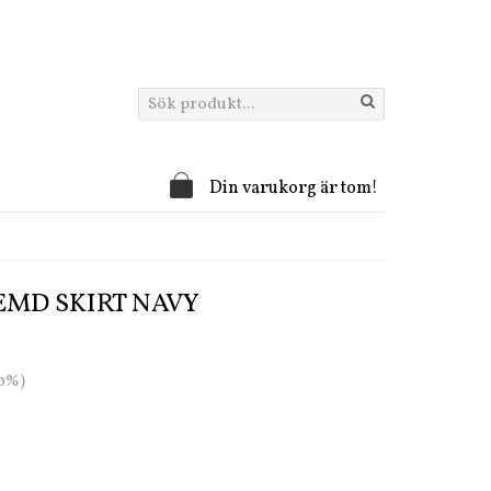
Din varukorg är tom!
MD SKIRT NAVY
70%)