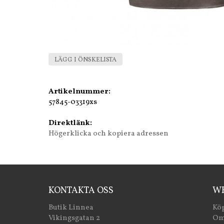
LÄGG I ÖNSKELISTA
Artikelnummer:
57845-03319xs
Direktlänk:
Högerklicka och kopiera adressen
KONTAKTA OSS
WE
Butik Linnea
Köp
Vikingsgatan 2
Om