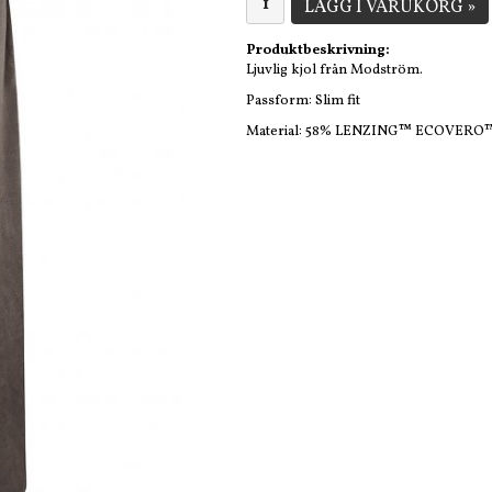
LÄGG I VARUKORG »
Produktbeskrivning:
Ljuvlig kjol från Modström.
Passform: Slim fit
Material: 58% LENZING™ ECOVERO™ V