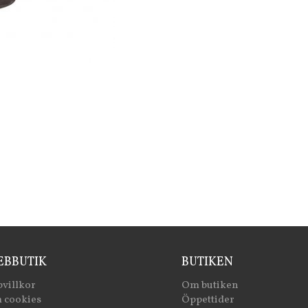
BBUTIK
BUTIKEN
villkor
Om butiken
 cookies
Öppettider