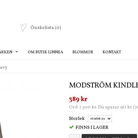
Önskelista
(0)
ÄRKEN
OM BUTIK LINNEA
BLOMMOR
KONTAKT
navy
MODSTRÖM KINDLE
389 kr
Ord. 1 300 kr. Du sparar 911 kr (
Storlek
FINNS I LAGER