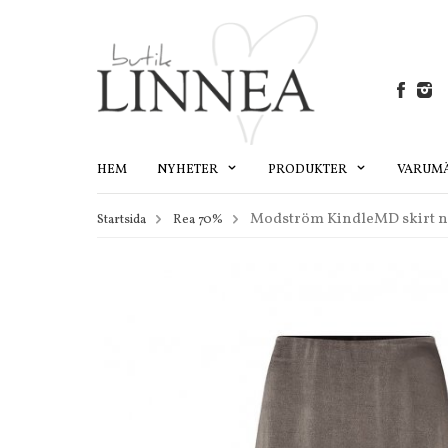
HEM
NYHETER
PRODUKTER
VARUM
Modström KindleMD skirt 
Startsida
Rea 70%