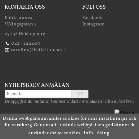
KONTAKTA OSS
FÖLJ OSS
Butik Linnea
Facebook
Vikingsgatan 2
Instagram
254 38 Helsingborg
042 - 244400
carolina@butiklinnea.se
NYHETSBREV ANMÄLAN
OK
De uppgifter du matar in kommer endast användas till våra nyhetsbrev.
Denna webbplats använder cookies för dina inställningar och
din varukorg. Genom att använda webbplatsen godkänner du
Drift & produktion:
Wikinggruppen
användandet av cookies.
Info
Stäng