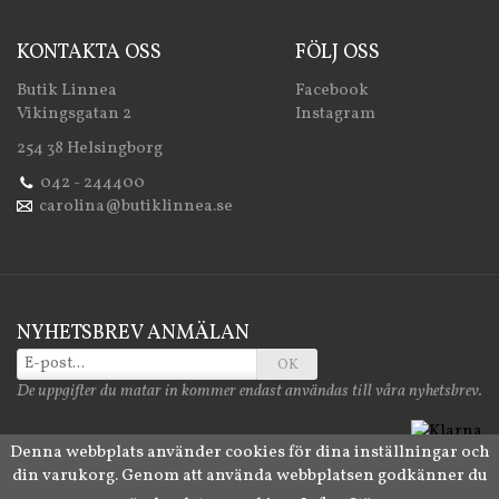
KONTAKTA OSS
FÖLJ OSS
Butik Linnea
Facebook
Vikingsgatan 2
Instagram
254 38 Helsingborg
042 - 244400
carolina@butiklinnea.se
NYHETSBREV ANMÄLAN
OK
De uppgifter du matar in kommer endast användas till våra nyhetsbrev.
Denna webbplats använder cookies för dina inställningar och
din varukorg. Genom att använda webbplatsen godkänner du
Drift & produktion:
Wikinggruppen