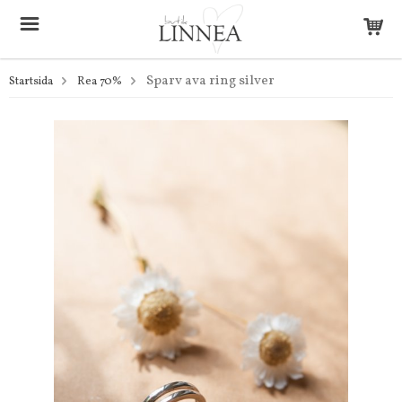
Sparv ava ring silver
Startsida
Rea 70%