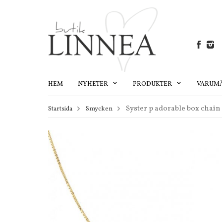
HEM
NYHETER
PRODUKTER
VARUM
Syster p adorable box chain
Startsida
Smycken