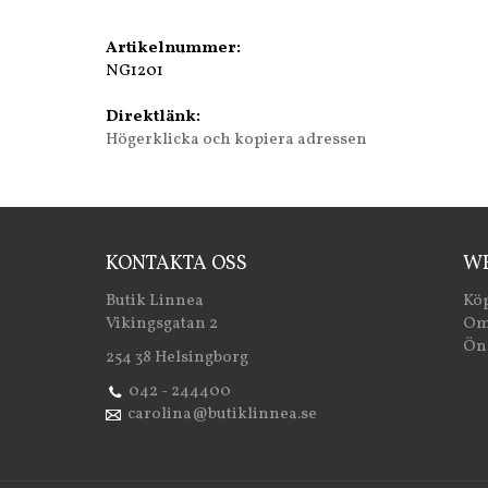
Artikelnummer:
NG1201
Direktlänk:
Högerklicka och kopiera adressen
KONTAKTA OSS
WE
Butik Linnea
Köp
Vikingsgatan 2
Om
Öns
254 38 Helsingborg
042 - 244400
carolina@butiklinnea.se