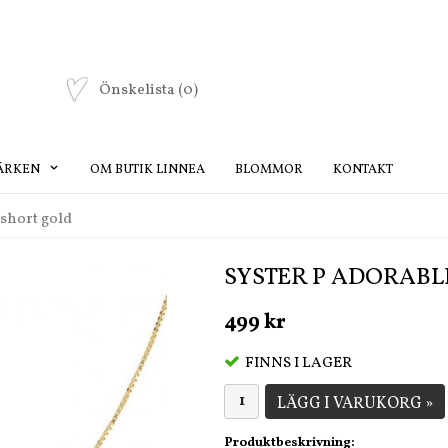
Önskelista
(0)
ÄRKEN
OM BUTIK LINNEA
BLOMMOR
KONTAKT
 short gold
SYSTER P ADORABL
499 kr
FINNS I LAGER
LÄGG I VARUKORG »
Produktbeskrivning: