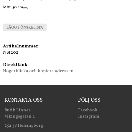
Mått: 50 cm
LÄGG I ÖNSKELISTA
Artikelnummer:
NS1202
Direktlänk:
Högerklicka och kopiera adressen
KONTAKTA OSS
FÖLJ OSS
Butik Linnea
Facebook
Vikingsgatan 2
Instagram
254 38 Helsingborg