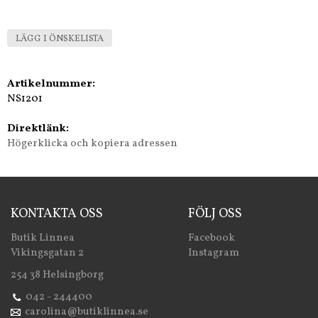
LÄGG I ÖNSKELISTA
Artikelnummer:
NS1201
Direktlänk:
Högerklicka och kopiera adressen
KONTAKTA OSS
FÖLJ OSS
Butik Linnea
Facebook
Vikingsgatan 2
Instagram
254 38 Helsingborg
042 - 244400
carolina@butiklinnea.se