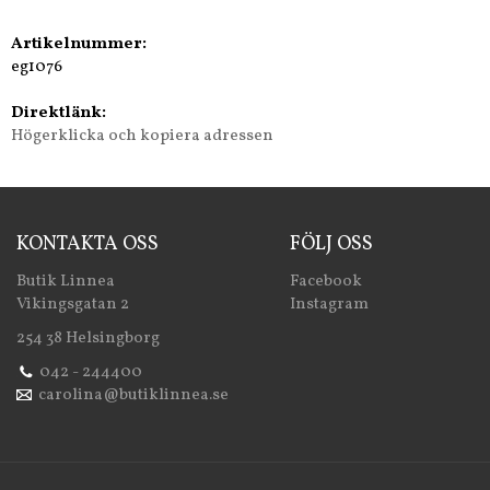
Artikelnummer:
eg1076
Direktlänk:
Högerklicka och kopiera adressen
KONTAKTA OSS
FÖLJ OSS
Butik Linnea
Facebook
Vikingsgatan 2
Instagram
254 38 Helsingborg
042 - 244400
carolina@butiklinnea.se