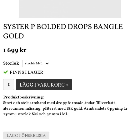
SYSTER P BOLDED DROPS BANGLE
GOLD
1 699 kr
Storlek
FINNS I LAGER
LÄGG I VARUKORG »
Produktbeskrivning:
Stort och stelt armband med droppformade ändar. Tillverkat i
återvunnen mässing, pläterat med 18K guld. Armbandets öppning är
25mm i storlek SM och 30mm i ML.
LÄGG I ÖNSKELISTA