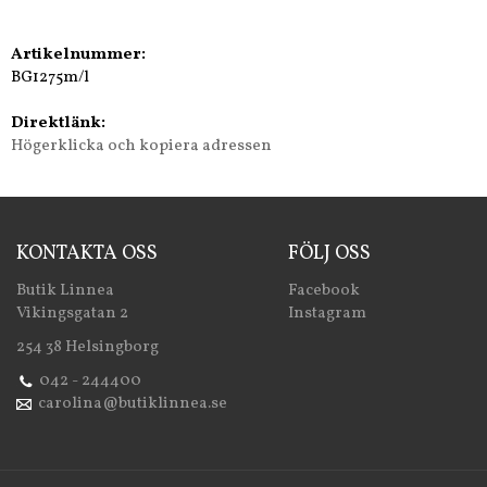
Artikelnummer:
BG1275m/l
Direktlänk:
Högerklicka och kopiera adressen
KONTAKTA OSS
FÖLJ OSS
Butik Linnea
Facebook
Vikingsgatan 2
Instagram
254 38 Helsingborg
042 - 244400
carolina@butiklinnea.se