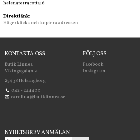
helenaterracotta16
Direktlänk:
Högerklicka och kopiera adressen
KONTAKTA OSS
FÖLJ OSS
Butik Linnea
Facebook
Vikingsgatan 2
Instagram
254 38 Helsingborg
042 - 244400
carolina@butiklinnea.se
NYHETSBREV ANMÄLAN