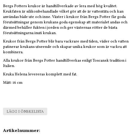
Bergs Potters krukor är handtillverkade av lera med hög kvalitet.
Krukfaten är silikonbehandlade vilket gör att de är vattentäta och kan
användas både ute och inne. Växter i krukor från Bergs Potter får goda
förutsättningar genom krukans goda egenskap att materialet andas och
därmed behåller fukten i jorden och ger växternas rötter de bästa
förutsättningarna inuti krukan.
Krukor från Bergs Potter blir bara vackrare med tiden, väder och vatten
patinerar krukans utseende och skapar unika krukor som är vackra att
kombinera.
Alla krukor från Bergs Potter handtillverkas enligt Toscansk tradition i
Italien.
Kruka Helena levereras komplett med fat.
Mått: 16 cm
LÄGG I ÖNSKELISTA
Artikelnummer: