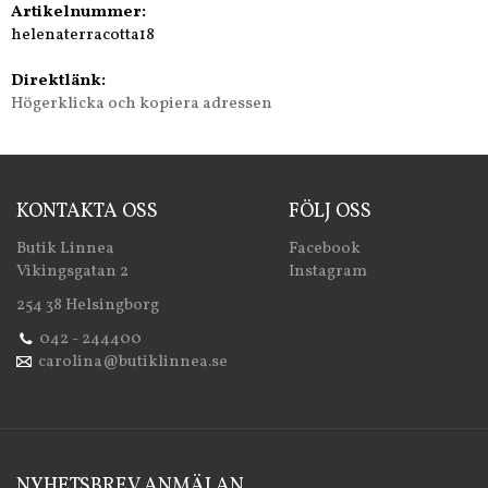
Artikelnummer:
helenaterracotta18
Direktlänk:
Högerklicka och kopiera adressen
KONTAKTA OSS
FÖLJ OSS
Butik Linnea
Facebook
Vikingsgatan 2
Instagram
254 38 Helsingborg
042 - 244400
carolina@butiklinnea.se
NYHETSBREV ANMÄLAN