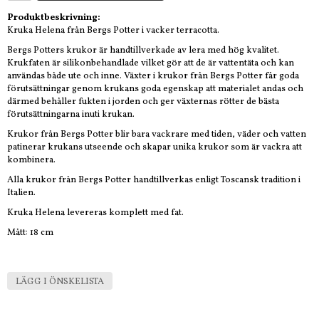
Produktbeskrivning:
Kruka Helena från Bergs Potter i vacker terracotta.
Bergs Potters krukor är handtillverkade av lera med hög kvalitet.
Krukfaten är silikonbehandlade vilket gör att de är vattentäta och kan
användas både ute och inne. Växter i krukor från Bergs Potter får goda
förutsättningar genom krukans goda egenskap att materialet andas och
därmed behåller fukten i jorden och ger växternas rötter de bästa
förutsättningarna inuti krukan.
Krukor från Bergs Potter blir bara vackrare med tiden, väder och vatten
patinerar krukans utseende och skapar unika krukor som är vackra att
kombinera.
Alla krukor från Bergs Potter handtillverkas enligt Toscansk tradition i
Italien.
Kruka Helena levereras komplett med fat.
Mått: 18 cm
LÄGG I ÖNSKELISTA