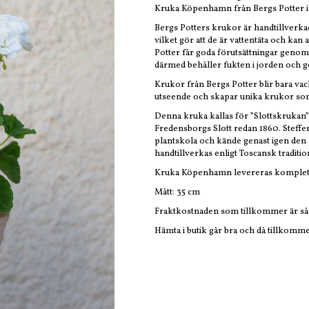
Kruka Köpenhamn från Bergs Potter i 
Bergs Potters krukor är handtillverka
vilket gör att de är vattentäta och kan
Potter får goda förutsättningar genom
därmed behåller fukten i jorden och ge
Krukor från Bergs Potter blir bara va
utseende och skapar unika krukor som
Denna kruka kallas för ”Slottskrukan
Fredensborgs Slott redan 1860. Steffen
plantskola och kände genast igen den 
handtillverkas enligt Toscansk tradition 
Kruka Köpenhamn levereras komplett
Mått: 35 cm
Fraktkostnaden som tillkommer är så 
Hämta i butik går bra och då tillkomm