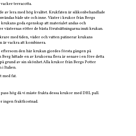
vacker terracotta.
de av lera med hög kvalitet. Krukfaten är silikonbehandlade
 användas både ute och inne. Växter i krukor från Bergs
 krukans goda egenskap att materialet andas och
r växternas rötter de bästa förutsättningarna inuti krukan.
ckrare med tiden, väder och vatten patinerar krukans
 är vackra att kombinera.
” eftersom den här krukan gjordes första gången på
 Berg hittade en av krukorna flera år senare i en före detta
på grund av sin skönhet.Alla krukor från Bergs Potter
i Italien.
 med fat.
pass hög då vi måste frakta dessa krukor med DHL pall.
er ingen fraktkostnad.