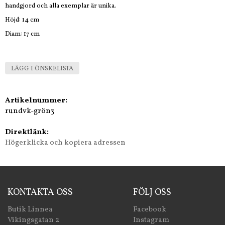
handgjord och alla exemplar är unika.
Höjd: 14 cm
Diam: 17 cm
LÄGG I ÖNSKELISTA
Artikelnummer:
rundvk-grön3
Direktlänk:
Högerklicka och kopiera adressen
KONTAKTA OSS
FÖLJ OSS
Butik Linnea
Facebook
Vikingsgatan 2
Instagram