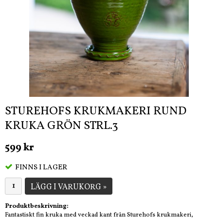
STUREHOFS KRUKMAKERI RUND
KRUKA GRÖN STRL.3
599 kr
FINNS I LAGER
LÄGG I VARUKORG »
Produktbeskrivning:
Fantastiskt fin kruka med veckad kant från Sturehofs krukmakeri,